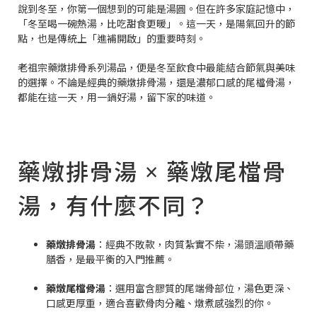
說到冬至，你第一個想到的可能是湯圓。但在許多家庭記憶中，
「冬至喝一碗熱湯，比吃甜食更暖」。這一天，是陽氣回升的節
點，也是傳統上「進補開啟」的重要時刻。
老祖宗藥燉排骨系列湯品，便是冬至飲食中最能結合節氣與美味
的選擇。不論是經典的藥燉排骨湯，還是濃郁口感的尾檔骨湯，
都能在這一天，用一鍋好湯，留下家的味道。
藥燉排骨湯 × 藥燉尾檔骨
湯，有什麼不同？
藥燉排骨湯
：經典不敗款，肉質紮實不柴，湯頭溫順帶藥
膳香，是最平衡的入門推薦。
藥燉尾檔骨湯
：選用富含膠質的尾端骨部位，湯色更深、
口感更厚重，適合喜歡骨肉分離、燉煮感強烈的你。