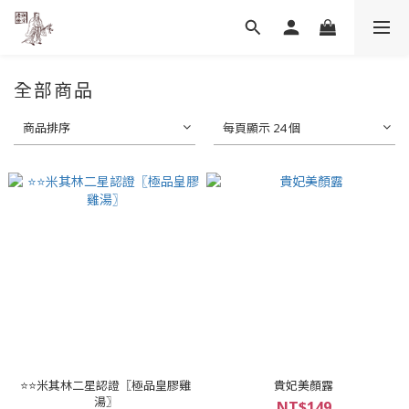
全部商品
商品排序
每頁顯示 24 個
⭐️⭐️米其林二星認證〖極品皇膠雞
貴妃美顏露
湯〗
NT$149