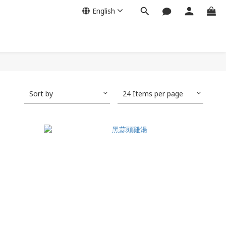
English
Sort by
24 Items per page