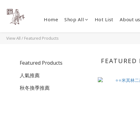
Home
Shop All
Hot List
About u
View All
/
Featured Products
FEATURED
Featured Products
人氣推薦
秋冬換季推薦