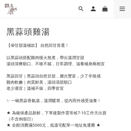
黑蒜頭雞湯
【🤩甘甜溫補款】 自然回甘首選！
以黑蒜頭搭配雞肉慢火熬煮，帶出溫潤甘甜
湯頭清爽順口、不嗆不膩，日常調理、滋養補身兩相宜
黑蒜回甘｜黑蒜頭自然甘甜，層次豐富，少了辛辣感
雞肉軟嫩｜肉質鮮美，湯頭清甜順口
老少適宜｜溫補不燥，四季皆宜
✨ 一碗黑蒜香氣湯，溫潤暖胃，從內而外感受滋養！
★ 為確保產品新鮮，下單後製作需等候7-10工作天出貨
（不含例假日）
★ 全館消費滿5000元，低溫宅配單一地址免運費 ★