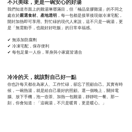
不只美味，更是一碗安心的好湯
我們知道市面上的雞湯琳瑯滿目，但「極品皇膠雞湯」的不同之
處在於
嚴選食材、產地透明
，每一包都是接單後現做冷凍宅配，
開封加熱即可享用。對忙碌的現代人來說，這不只是一碗湯，更
是「無需動手，也能好好吃飯」的日常幸福感。
✔
無添加防腐劑
✔
冷凍宅配，保存便利
✔
每包足量一人份，單身與小家庭皆適合
冷冷的天，就該對自己好一點
你也許每天都在為家人、工作忙碌，卻忘了照顧自己。其實有時
候，一碗熱湯，就是給自己最好的照顧。選一個晚上，關掉電
腦、放下手機，泡一壺茶、加熱一包雞湯，靜靜吃一餐。那一
刻，你會知道：「這碗湯，不只是暖胃，更是暖心。」