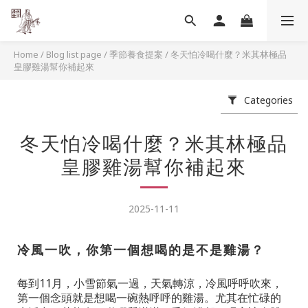
Home
/
Blog list page
/
季節養食提案
/
冬天怕冷喝什麼？米其林極品
皇膠雞湯幫你補起來
Categories
冬天怕冷喝什麼？米其林極品
皇膠雞湯幫你補起來
2025-11-11
冷風一吹，你第一個想喝的是不是雞湯？
每到
11
月，小雪節氣一過，天氣轉涼，冷風呼呼吹來，
第一個念頭就是想喝一碗熱呼呼的雞湯。尤其在忙碌的